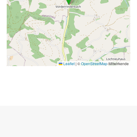
Leaflet
|
©
OpenStreetMap
-Mitwirkende