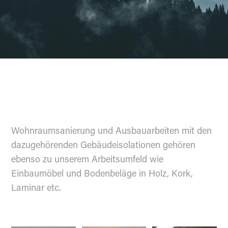
Wohnraumsanierung und Ausbauarbeiten mit den
dazugehörenden Gebäudeisolationen gehören
ebenso zu unserem Arbeitsumfeld wie
Einbaumöbel und Bodenbeläge in Holz, Kork,
Laminar etc.